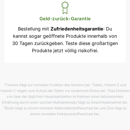
Geld-zurück-Garantie
Bestellung mit
Zufriedenheits­garantie
: Du
kannst sogar geöffnete Produkte innerhalb von
30 Tagen zurückgeben. Teste diese großartigen
Produkte jetzt völlig risikofrei.
¹Thiamin trägt zur normalen Funktion des Herzens bei.
Selen, Vitamin E und
2
Vitamin C tragen zum Schutz der Zellen vor oxidativem Stress bei.
Das Ersetzen
3
von zwei der täglichen Hauptmahlzeiten im Rahmen einer kalorienarmen
Ernährung durch einen solchen Mahlzeitersatz trägt zu Gewichtsabnahme bei.
⁷Biotin trägt zu einem normalen Makronährstoffwechsel bei und Zink trägt zu
einem normalen Fettsäurestoffwechsel bei.