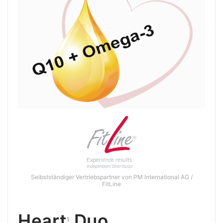
Selbstständiger Vertriebspartner von PM International AG /
FitLine
Heart
Duo
1