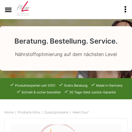
Beratung. Bestellung. Service.
Nährstoffoptimierung auf dem nächsten Level
Produktexperten seit 2001
Gratis Beratung
Made in Germany
Schnell & sicher bestellen
30 Tage-Geld-zurück-Garantie
Home
Produkte Infos
Zusatzprodukte
Heart Duo¹