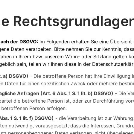
e Rechtsgrundlage
nach der DSGVO:
Im Folgenden erhalten Sie eine Übersich
ene Daten verarbeiten. Bitte nehmen Sie zur Kenntnis, da
en in Ihrem bzw. unserem Wohn- oder Sitzland gelten könne
blich sein, teilen wir Ihnen diese in der Datenschutzerklär
lit. a) DSGVO)
- Die betroffene Person hat ihre Einwilligung i
n Daten für einen spezifischen Zweck oder mehrere best
gliche Anfragen (Art. 6 Abs. 1 S. 1 lit. b) DSGVO)
- Die Ver
partei die betroffene Person ist, oder zur Durchführung v
r betroffenen Person erfolgen.
bs. 1 S. 1 lit. f) DSGVO)
- die Verarbeitung ist zur Wahrung
tten notwendig, vorausgesetzt, dass die Interessen, Grundr
hutz personenbezogener Daten verlangen, nicht überwiegen