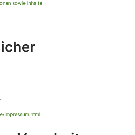
ionen sowie Inhalte
icher
e
.de/impressum.html