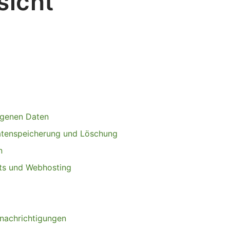
sicht
ogenen Daten
atenspeicherung und Löschung
n
ots und Webhosting
g
enachrichtigungen