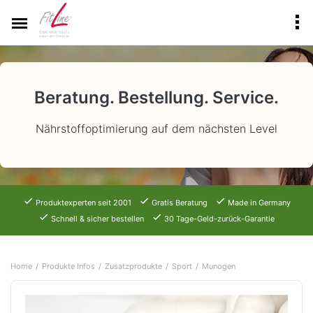
Beratung. Bestellung. Service.
Nährstoffoptimierung auf dem nächsten Level
Produktexperten seit 2001
Gratis Beratung
Made in Germany
Schnell & sicher bestellen
30 Tage-Geld-zurück-Garantie
Home
Produkte Infos
Zusatzprodukte
Sport
Munogen