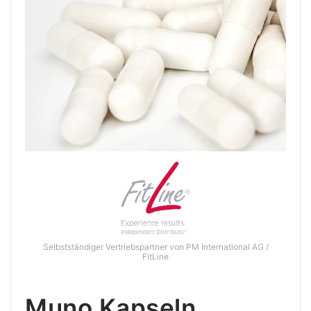
Selbstständiger Vertriebspartner von PM International AG /
FitLine
Muno Kapseln