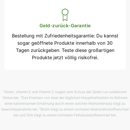
Geld-zurück-Garantie
Bestellung mit Zufriedenheits­garantie: Du kannst
sogar geöffnete Produkte innerhalb von 30
Tagen zurückgeben. Teste diese großartigen
Produkte jetzt völlig risikofrei.
Selen, Vitamin E und Vitamin C tragen zum Schutz der Zellen vor oxidativem
2
Stress bei.
Das Ersetzen von zwei der täglichen Hauptmahlzeiten im Rahmen
3
einer kalorienarmen Ernährung durch einen solchen Mahlzeitersatz trägt zu
Gewichtsabnahme bei. ⁷Biotin trägt zu einem normalen Makronährstoffwechsel
bei und Zink trägt zu einem normalen Fettsäurestoffwechsel bei.